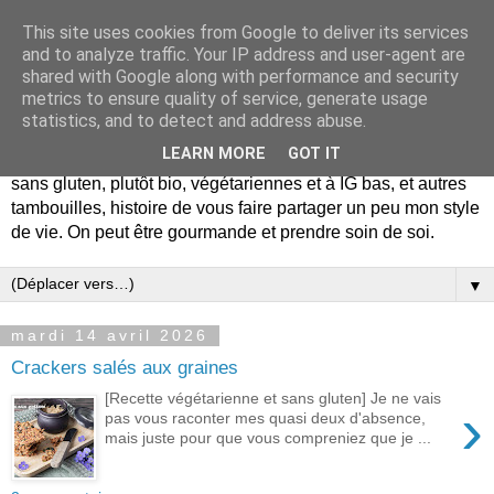
This site uses cookies from Google to deliver its services
and to analyze traffic. Your IP address and user-agent are
shared with Google along with performance and security
metrics to ensure quality of service, generate usage
statistics, and to detect and address abuse.
LEARN MORE
GOT IT
De la gourmandise mais pas seulement... Blog de recettes
sans gluten, plutôt bio, végétariennes et à IG bas, et autres
tambouilles, histoire de vous faire partager un peu mon style
de vie. On peut être gourmande et prendre soin de soi.
▼
mardi 14 avril 2026
Crackers salés aux graines
[Recette végétarienne et sans gluten] Je ne vais
›
pas vous raconter mes quasi deux d'absence,
mais juste pour que vous compreniez que je ...