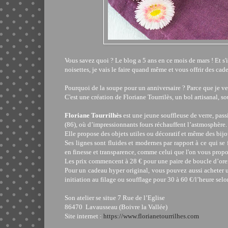
Vous savez quoi ? Le blog a 5 ans en ce mois de mars ! Et s'i
noisettes, je vais le faire quand même et vous offrir des cad
Pourquoi de la soupe pour un anniversaire ? Parce que je veu
C'est une création de Floriane Tourrilès, un bol artisanal, s
Floriane Tourrilhès
e
st une jeune souffleuse de verre, pass
(86), où d’impressionnants fours réchauffent l’astmosphère.
Elle propose des objets utiles ou décoratif et même des bijo
Ses lignes sont fluides et modernes par rapport à ce qui se
en finesse et transparence, comme celui que l'on vous propo
Les prix commencent à 28 € pour une paire de boucle d’orei
Pour un cadeau hyper original, vous pouvez aussi acheter un
initiation au filage ou soufflage pour 30 à 60 €/l’heure selo
Son atelier se situe 7 Rue de l’Eglise
86470
Lavausseau (Boivre la Vallée)
Site internet :
https://www.florianetourrilhes.com