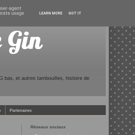
 user-agent
nerate usage
LEARN MORE
GOT IT
 bas, et autres tambouilles, histoire de
e
Partenaires
Réseaux sociaux