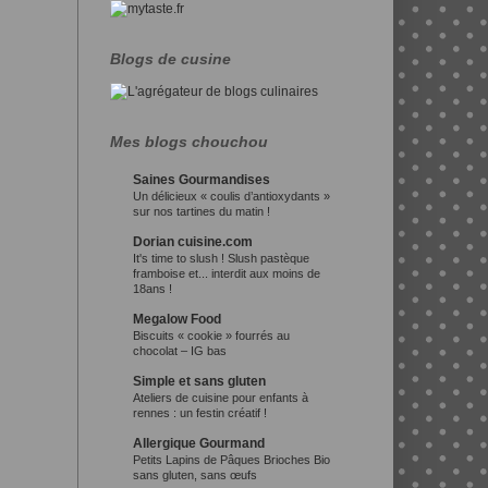
Blogs de cusine
Mes blogs chouchou
Saines Gourmandises
Un délicieux « coulis d’antioxydants »
sur nos tartines du matin !
Dorian cuisine.com
It's time to slush ! Slush pastèque
framboise et... interdit aux moins de
18ans !
Megalow Food
Biscuits « cookie » fourrés au
chocolat – IG bas
Simple et sans gluten
Ateliers de cuisine pour enfants à
rennes : un festin créatif !
Allergique Gourmand
Petits Lapins de Pâques Brioches Bio
sans gluten, sans œufs