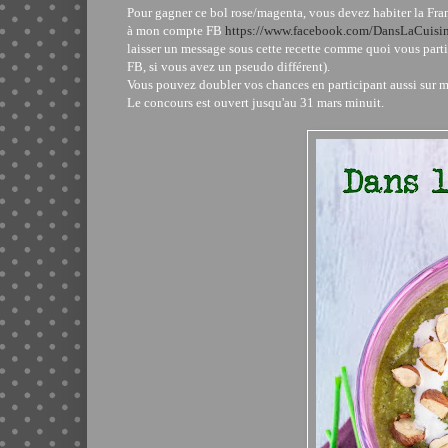
Pour gagner ce bol rose/magenta, vous devez habiter la Fran
à mon compte FB
https://www.facebook.com/DansLaCuisi
laisser un message sous cette recette comme quoi vous part
FB, si vous avez un pseudo différent).
Vous pouvez doubler vos chances en participant aussi sur 
Le concours est ouvert jusqu'au 31 mars minuit.