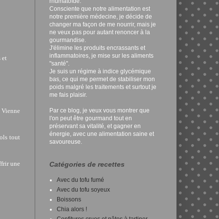
rhumatoïde.
Consciente que notre alimentation est
notre première médecine, je décide de
changer ma façon de me nourrir, mais je
ne veux pas pour autant renoncer à la
gourmandise.
J'élimine les produits encrassants et
inflammatoires, je mise sur les aliments
 et
"santé".
Je suis un régime à indice glycémique
bas, ce qui me permet de stabiliser mon
poids malgré les traitements et surtout je
me fais plaisir.
a Vienne
Par ce blog, je veux vous montrer que
l'on peut être gourmand tout en
préservant sa vitalité, et gagner en
énergie, avec une alimentation saine et
ols tout
savoureuse.
frir une
Catégories de recettes
Avec du tofu fumé
Avec du tofu soyeux
Boissons
Chia alors !