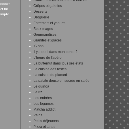
Confitures crues et pâtes à tartiner
abonner
Crêpes et galettes
et me
Desserts
compte
Droguerie
Entremets et yaourts
Faux-mages
Gourmandises
Granités et glaces
IG bas
Il y a quoi dans mon bento ?
L'heure de l'apéro
La butternut dans tous ses états
La cuisine des restes
La cuisine du placard
La patate douce en sucrée en salée
Le quinoa
Le riz
Les entrées
Les légumes
Matcha addict
Pains
Petits-déjeuners
Pizza et tartes