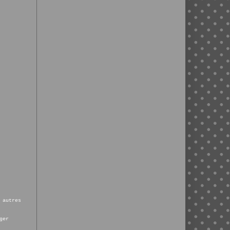
 autres
ger