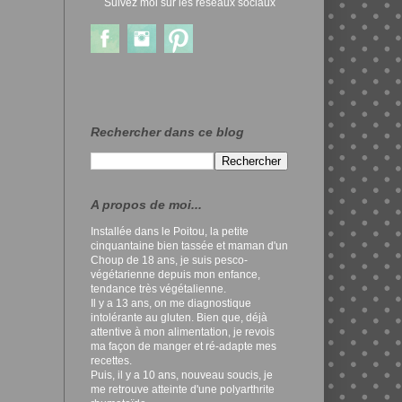
Suivez moi sur les réseaux sociaux
Rechercher dans ce blog
A propos de moi...
Installée dans le Poitou, la petite
cinquantaine bien tassée et maman d'un
Choup de 18 ans, je suis pesco-
végétarienne depuis mon enfance,
tendance très végétalienne.
Il y a 13 ans, on me diagnostique
intolérante au gluten. Bien que, déjà
attentive à mon alimentation, je revois
ma façon de manger et ré-adapte mes
recettes.
Puis, il y a 10 ans, nouveau soucis, je
me retrouve atteinte d'une polyarthrite