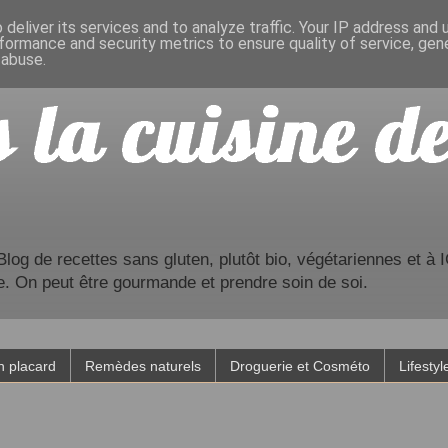
deliver its services and to analyze traffic. Your IP address and
formance and security metrics to ensure quality of service, ge
 abuse.
og de recettes sans gluten, plutôt bio, végétariennes et à IG
e. On peut être gourmande et prendre soin de soi.
 placard
Remèdes naturels
Droguerie et Cosméto
Lifestyl