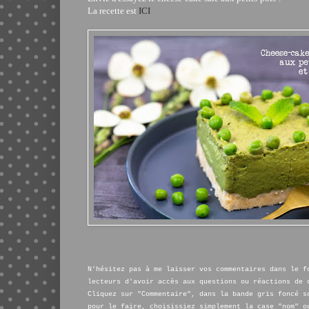
La recette est
ICI
N'hésitez pas à me laisser vos commentaires dans le f
lecteurs d'avoir accès aux questions ou réactions de 
Cliquez sur "Commentaire", dans la bande gris foncé s
pour le faire, choisissiez simplement la case "nom" o