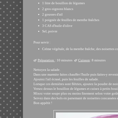
1 litre de bouillon de légumes
2 gros oignons blancs
2 gousses d'ail
1 poignée de feuilles de menthe fraîches
3 CAS d'huile d'olive
Sel, poivre
Pour servir :
Crème végétale, de la menthe fraîche, des noisettes c
🌿
Préparation
: 10 minutes 🌿
Cuisson
: 8 minutes
Nettoyez la salade.
Dans une marmite faites chauffer l'huile puis faites-y reveni
Ajoutez l'ail écrasé, puis les feuilles de salade.
Lorsque ces dernières sont flétries, ajoutez la poudre de nois
Versez dessus le bouillon de légumes et cuisez à petits bou
Mixez votre soupe plus ou moins finement selon votre goût
Servez dans des bols en parsemant de noisettes concassées et
Bon appétit !