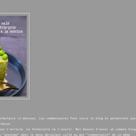
ormulaire ci-dessous. Les commentaires font vivre le blog et permettent aux
chacun.
ous l'article. Le formulaire va s'ouvrir. Nul besoin d'avoir un compte blog
u "anonyme" dans le menu déroulant collé au mot "commentaire" de ce même