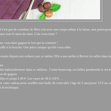
l n'est pas de coutûme de fêter cela avec une soupe même à la laitue, aux petits-pois
eaux tout le mois de mars. Cela vous tente ?
x vous faire gagner le bol qui la contient !
oufflé à la bouche. Une pièce unique qu'elle vous offre.
ionnée depuis son enfance par ce métier. Elle a son atelier à Boivre la vallée dans l
ux.
 fait habituellement dans ce milieux.
J’aime beaucoup ces billes pendentifs et ses b
se de gagner.
lles et jusqu’à 40 €. Les vases de 36 à 120 €….
 carte cadeau pour souffler une bulle de verre (dès l’âge de 5 ans) pour 15 € ou of
n la technique.