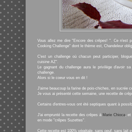
Vous allez me dire "Encore des crêpes! ". Ce n'est p
Cooking Challenge" dont le thème est, Chandeleur oblig
C'est un challenge où chacun peut participer, blogu
cuisine
AZ".
Le gagnant du challenge aura le privilège d'avoir s
challenge.
Alors si le coeur vous en dit !
J'aime beaucoup la farine de pois-chiches, en sucrée
Je vous ai présenté cette semaine, une recette de crêpes
Certains d'entres-vous ont été septiques quant à possibi
J'ai emprunté la recette des crêpes à
Marie Chioca
, et
en mode "crêpes Suzettes".
Cette recette est 100% végétale, sans oeuf, sans lait e