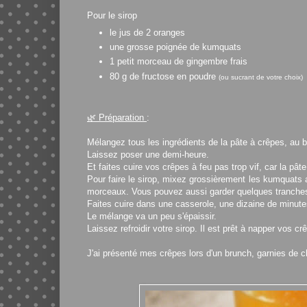
Pour le sirop
le jus de 2 oranges
une grosse poignée de kumquats
1 petit morceau de gingembre frais
80 g de fructose en poudre
(ou sucrant de votre choix)
🌿
Préparation
:
Mélangez tous les ingrédients de la pâte à crêpes, au b
Laissez poser une demi-heure.
Et faites cuire vos crêpes à feu pas trop vif, car la pâte
Pour faire le sirop, mixez grossièrement les kumquats a
morceaux. Vous pouvez aussi garder quelques tranches 
Faites cuire
dans une casserole,
une dizaine de minut
Le mélange va un peu s'épaissir.
Laissez refroidir votre sirop. Il est prêt à napper vos cr
J'ai présenté mes crêpes lors d'un brunch, garnies de 