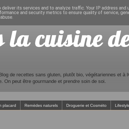
deliver its services and to analyze traffic. Your IP address and
formance and security metrics to ensure quality of service, ge
 abuse.
og de recettes sans gluten, plutôt bio, végétariennes et à IG
e. On peut être gourmande et prendre soin de soi.
 placard
Remèdes naturels
Droguerie et Cosméto
Lifestyl