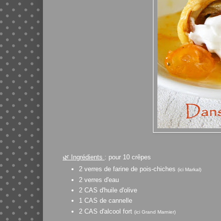
🌿
Ingrédients
: pour 10 crêpes
2 verres de farine de pois-chiches
(ici Markal)
2 verres d'eau
2 CAS d'huile d'olive
1 CAS de cannelle
2 CAS d'alcool fort
(ici Grand Marnier)