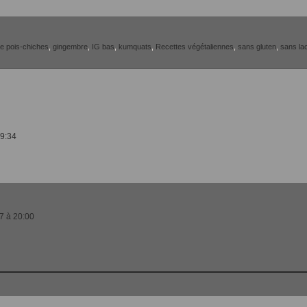
de pois-chiches
,
gingembre
,
IG bas
,
kumquats
,
Recettes végétaliennes
,
sans gluten
,
sans la
19:34
17 à 20:00