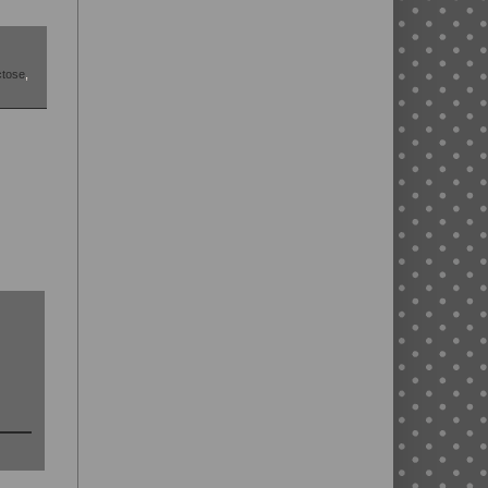
ctose
,