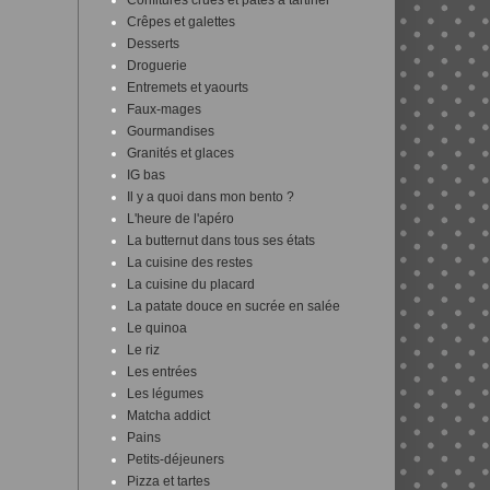
Confitures crues et pâtes à tartiner
Crêpes et galettes
Desserts
Droguerie
Entremets et yaourts
Faux-mages
Gourmandises
Granités et glaces
IG bas
Il y a quoi dans mon bento ?
L'heure de l'apéro
La butternut dans tous ses états
La cuisine des restes
La cuisine du placard
La patate douce en sucrée en salée
Le quinoa
Le riz
Les entrées
Les légumes
Matcha addict
Pains
Petits-déjeuners
Pizza et tartes