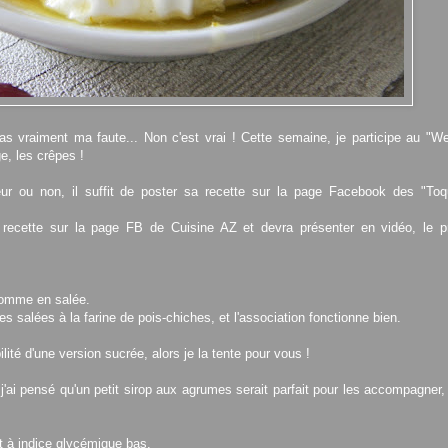
as vraiment ma faute... Non c'est vrai ! Cette semaine, je participe au "W
e, les crêpes !
eur ou non, il suffit de poster sa recette sur la page Facebook des "To
a recette sur la page FB de Cuisine AZ et devra présenter en vidéo, le p
 comme en salée.
 salées à la farine de pois-chiches, et l'association fonctionne bien.
lité d'une version sucrée, alors je la tente pour vous !
 j'ai pensé qu'un petit sirop aux agrumes serait parfait pour les accompagner
t à indice glycémique bas.