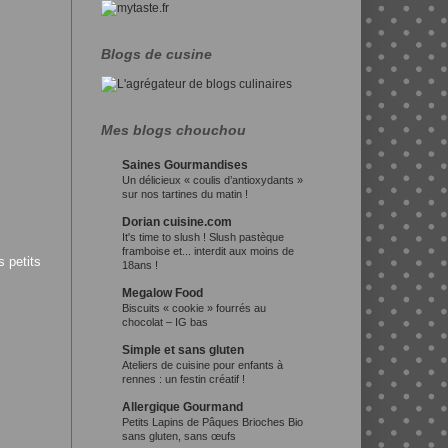
Blogs de cusine
Mes blogs chouchou
Saines Gourmandises
Un délicieux « coulis d’antioxydants »
sur nos tartines du matin !
Dorian cuisine.com
It's time to slush ! Slush pastèque
framboise et... interdit aux moins de
s petits
18ans !
Megalow Food
Biscuits « cookie » fourrés au
chocolat – IG bas
Simple et sans gluten
Ateliers de cuisine pour enfants à
rennes : un festin créatif !
Allergique Gourmand
Petits Lapins de Pâques Brioches Bio
sans gluten, sans œufs