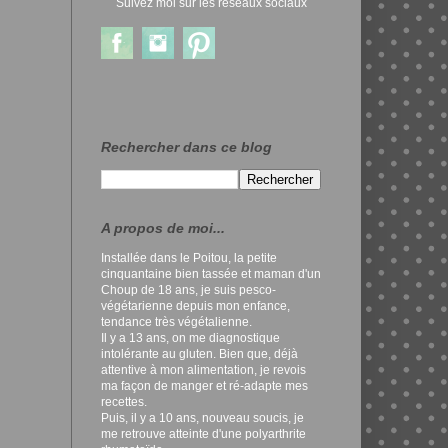
Suivez moi sur les réseaux sociaux
Rechercher dans ce blog
A propos de moi...
Installée dans le Poitou, la petite
cinquantaine bien tassée et maman d'un
Choup de 18 ans, je suis pesco-
végétarienne depuis mon enfance,
tendance très végétalienne.
Il y a 13 ans, on me diagnostique
intolérante au gluten. Bien que, déjà
attentive à mon alimentation, je revois
ma façon de manger et ré-adapte mes
recettes.
Puis, il y a 10 ans, nouveau soucis, je
me retrouve atteinte d'une polyarthrite