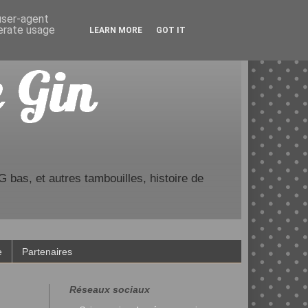
 user-agent
nerate usage
LEARN MORE
GOT IT
 bas, et autres tambouilles, histoire de
e
Partenaires
Réseaux sociaux