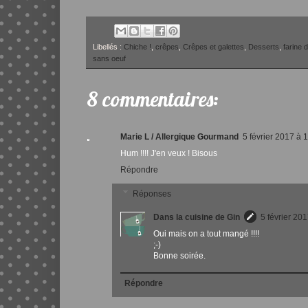
Libellés :
Chiche !
,
crêpes
,
Crêpes et galettes
,
Desserts
,
farine 
sans oeuf
8 commentaires:
Marie L / Allergique Gourmand
5 février 2017 à 
Hum !!!! J'en veux ! Bisous
Répondre
Réponses
Dans la cuisine de Gin
5 février 20
Oui mais on a tout mangé !!!!
;-)
Bonne soirée.
Répondre