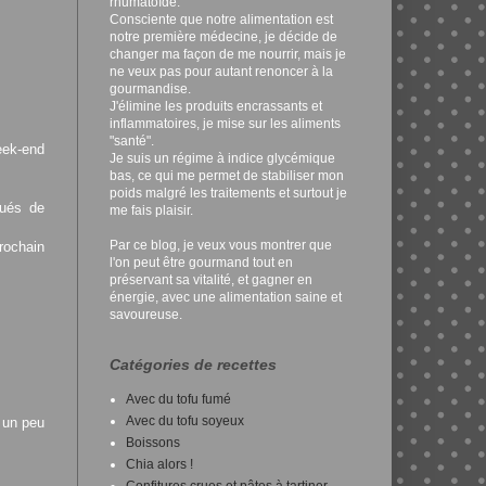
rhumatoïde.
Consciente que notre alimentation est
notre première médecine, je décide de
changer ma façon de me nourrir, mais je
ne veux pas pour autant renoncer à la
gourmandise.
J'élimine les produits encrassants et
inflammatoires, je mise sur les aliments
"santé".
eek-end
Je suis un régime à indice glycémique
bas, ce qui me permet de stabiliser mon
poids malgré les traitements et surtout je
qués de
me fais plaisir.
Par ce blog, je veux vous montrer que
rochain
l'on peut être gourmand tout en
préservant sa vitalité, et gagner en
énergie, avec une alimentation saine et
savoureuse.
Catégories de recettes
Avec du tofu fumé
Avec du tofu soyeux
, un peu
Boissons
Chia alors !