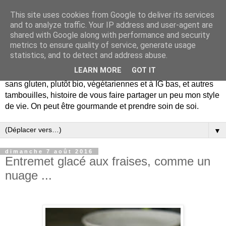
This site uses cookies from Google to deliver its services
and to analyze traffic. Your IP address and user-agent are
shared with Google along with performance and security
metrics to ensure quality of service, generate usage
statistics, and to detect and address abuse.
LEARN MORE
GOT IT
De la gourmandise mais pas seulement... Blog de recettes
sans gluten, plutôt bio, végétariennes et à IG bas, et autres
tambouilles, histoire de vous faire partager un peu mon style
de vie. On peut être gourmande et prendre soin de soi.
▼
dimanche 7 août 2016
Entremet glacé aux fraises, comme un
nuage ...