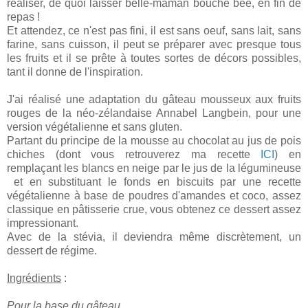
réaliser, de quoi laisser belle-maman bouche bée, en fin de
repas !
Et attendez, ce n'est pas fini, il est sans oeuf, sans lait, sans
farine, sans cuisson, il peut se préparer avec presque tous
les fruits et il se prête à toutes sortes de décors possibles,
tant il donne de l'inspiration.
J'ai réalisé une adaptation du gâteau mousseux aux fruits
rouges de la néo-zélandaise Annabel Langbein, pour une
version végétalienne et sans gluten.
Partant du principe de la mousse au chocolat au jus de pois
chiches (dont vous retrouverez ma recette
ICI
) en
remplaçant les blancs en neige par le jus de la légumineuse
et en substituant le fonds en biscuits par une recette
végétalienne à base de poudres d'amandes et coco, assez
classique en pâtisserie crue, vous obtenez ce dessert assez
impressionant.
Avec de la stévia, il deviendra même discrètement, un
dessert de régime.
Ingrédients
:
Pour la base du gâteau