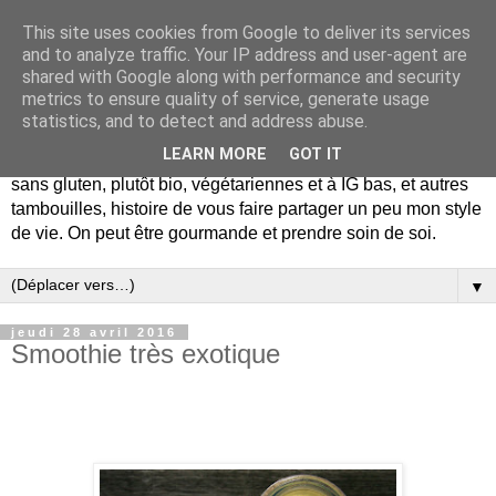
This site uses cookies from Google to deliver its services
and to analyze traffic. Your IP address and user-agent are
shared with Google along with performance and security
metrics to ensure quality of service, generate usage
statistics, and to detect and address abuse.
LEARN MORE
GOT IT
De la gourmandise mais pas seulement... Blog de recettes
sans gluten, plutôt bio, végétariennes et à IG bas, et autres
tambouilles, histoire de vous faire partager un peu mon style
de vie. On peut être gourmande et prendre soin de soi.
▼
jeudi 28 avril 2016
Smoothie très exotique