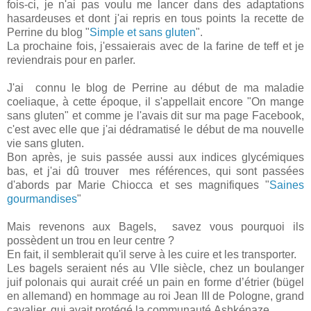
fois-ci, je n'ai pas voulu me lancer dans des adaptations
hasardeuses et dont j'ai repris en tous points la recette de
Perrine du blog "
Simple et sans gluten
".
La prochaine fois, j'essaierais avec de la farine de teff et je
reviendrais pour en parler.
J'ai connu le blog de Perrine au début de ma maladie
coeliaque, à cette époque, il s'appellait encore "On mange
sans gluten" et comme je l'avais dit sur ma page Facebook,
c'est avec elle que j'ai dédramatisé le début de ma nouvelle
vie sans gluten.
Bon après, je suis passée aussi aux indices glycémiques
bas, et j'ai dû trouver mes références, qui sont passées
d'abords par Marie Chiocca et ses magnifiques "
Saines
gourmandises
"
Mais revenons aux Bagels, savez vous pourquoi ils
possèdent un trou en leur centre ?
En fait, il semblerait qu'il serve à les cuire et les transporter.
Les bagels seraient nés au VIIe siècle, chez un boulanger
juif polonais qui aurait créé un pain en forme d’étrier
(bügel
en allemand)
en hommage au roi Jean III de Pologne, grand
cavalier, qui avait protégé la communauté
Ashkénaze
.