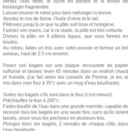
versez l'eau tiède, le sucre en poudre et la levure de
boulanger fragmentée.
Laisser tourner le robot pour bien mélanger la levure.
Ajoutez le mix de farine, l'huile d'olive et le sel.
Pétrissez jusqu'à ce que la pâte soit lisse et homgène.
Farinez vos mains, car à ce stade, la pâte est très collante.
Divisez la pâte, en 6 pâtons égaux, que vous formez en
boules.
Au milieu, faites un trou avec votre pousse et formez un bel
anneau, haut de 2.5 cm environ.
Posez vos bagels sur une plaque recouverte de papier
sulfurisé et laissez lever 45 minutes dans un endroit chaud
et humide, (j'ai fait selon les conseils de Perrine, je les ai
mis dans mon four à 35°c avec un mug d’eau bouillante).
Sortez les bagels s'ils sont dans le four (c'est mieux!).
Préchauffez le four à 200°c.
Faites bouillir de l'eau dans une grande marmite, capable de
recevoir tous les bagels en une seule fois, sans qu'ils soient
tassés, sinon vous les pocherez en plusieurs fois.
Plongez donc les bagels, 2 minutes de chaque côté, dans
l’eau bouillante.