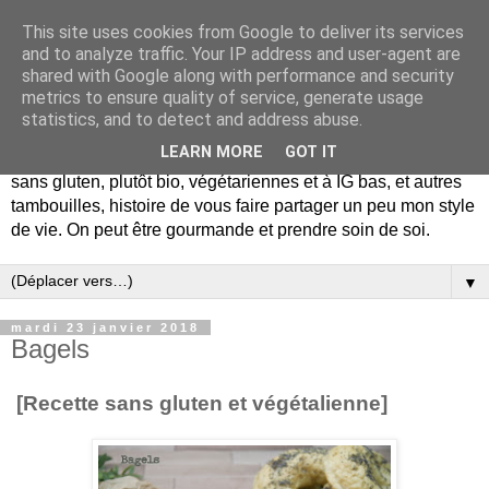
This site uses cookies from Google to deliver its services
and to analyze traffic. Your IP address and user-agent are
shared with Google along with performance and security
metrics to ensure quality of service, generate usage
statistics, and to detect and address abuse.
LEARN MORE
GOT IT
De la gourmandise mais pas seulement... Blog de recettes
sans gluten, plutôt bio, végétariennes et à IG bas, et autres
tambouilles, histoire de vous faire partager un peu mon style
de vie. On peut être gourmande et prendre soin de soi.
▼
mardi 23 janvier 2018
Bagels
[Recette sans gluten et végétalienne]