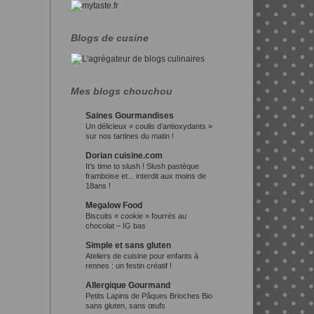
Blogs de cusine
Mes blogs chouchou
Saines Gourmandises
Un délicieux « coulis d’antioxydants »
sur nos tartines du matin !
Dorian cuisine.com
It's time to slush ! Slush pastèque
framboise et... interdit aux moins de
18ans !
Megalow Food
Biscuits « cookie » fourrés au
chocolat – IG bas
Simple et sans gluten
Ateliers de cuisine pour enfants à
rennes : un festin créatif !
Allergique Gourmand
Petits Lapins de Pâques Brioches Bio
sans gluten, sans œufs