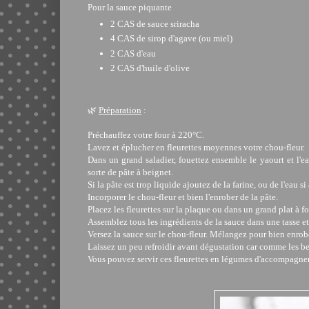
Pour la sauce piquante
2 CAS de sauce sriracha
4 CAS de sirop d'agave (ou miel)
2 CAS d'eau
2 CAS d'huile d'olive
🌿
Préparation
:
Préchauffez votre four à 220°C.
Lavez et éplucher en fleurettes moyennes votre chou-fleur.
Dans un grand saladier, fouettez ensemble le yaourt et l'ea
sorte de pâte à beignet.
Si la pâte est trop liquide ajoutez de la farine, ou de l'eau si
Incorporer le chou-fleur et bien l'enrober de la pâte.
Placez les fleurettes sur la plaque ou dans un grand plat à f
Assemblez tous les ingrédients de la sauce dans une tasse e
Versez la sauce sur le chou-fleur. Mélangez pour bien enrobe
Laissez un peu refroidir avant dégustation car comme les beig
Vous pouvez servir ces fleurettes en légumes d'accompagnem