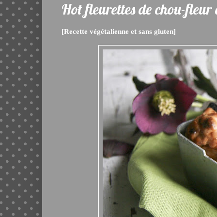
Hot fleurettes de chou-fleur
[Recette végétalienne et sans gluten]