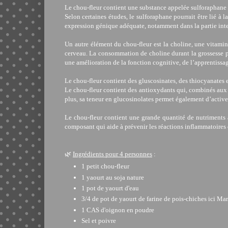
Le chou-fleur contient une substance appelée sulforaphane q
Selon certaines études, le sulforaphane pourrait être lié à
expression génique adéquate, notamment dans la partie inter
Un autre élément du chou-fleur est la choline, une vitami
cerveau. La consommation de choline durant la grossesse peu
une amélioration de la fonction cognitive, de l’apprentissa
Le chou-fleur contient des gluscosinates, des thiocyanates 
Le chou-fleur contient des antioxydants qui, combinés aux 
plus, sa teneur en glucosinolates permet également d’active
Le chou-fleur contient une grande quantité de nutriments 
composant qui aide à prévenir les réactions inflammatoires
🌿
Ingrédient
s
pour 4 personnes
:
1 petit chou-fleur
1 yaourt au soja nature
1 pot de yaourt d'eau
3/4 de pot de yaourt de farine de pois-chiches ici Ma
1 CAS d'oignon en poudre
Sel et poivre