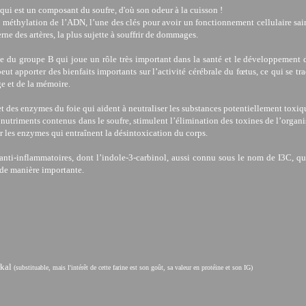
ui est un composant du soufre, d'où son odeur à la cuisson !
 la méthylation de l’ADN, l’une des clés pour avoir un fonctionnement cellulaire sai
ne des artères, la plus sujette à souffrir de dommages.
ne du groupe B qui joue un rôle très important dans la santé et le développement 
t apporter des bienfaits importants sur l’activité cérébrale du fœtus, ce qui se tra
ge et de la mémoire.
et des enzymes du foie qui aident à neutraliser les substances potentiellement toxiq
nutriments contenus dans le soufre, stimulent l’élimination des toxines de l’organ
r les enzymes qui entraînent la désintoxication du corps.
anti-inflammatoires, dont l’indole-3-carbinol, aussi connu sous le nom de I3C, qu
 de manière importante.
rkal
(substituable, mais l'intérêt de cette farine est son goût, sa valeur en protéine et son IG)