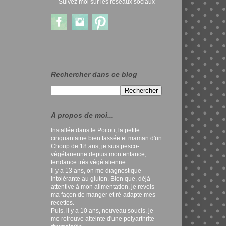
Suivez moi sur les réseaux sociaux
Rechercher dans ce blog
A propos de moi...
Installée dans le Poitou, la petite
cinquantaine bien tassée et maman d'un
Choup de 18 ans, je suis pesco-
végétarienne depuis mon enfance,
tendance très végétalienne.
Il y a 13 ans, on me diagnostique
intolérante au gluten. Bien que, déjà
attentive à mon alimentation, je revois
ma façon de manger et ré-adapte mes
recettes.
Puis, il y a 10 ans, nouveau soucis, je
me retrouve atteinte d'une polyarthrite