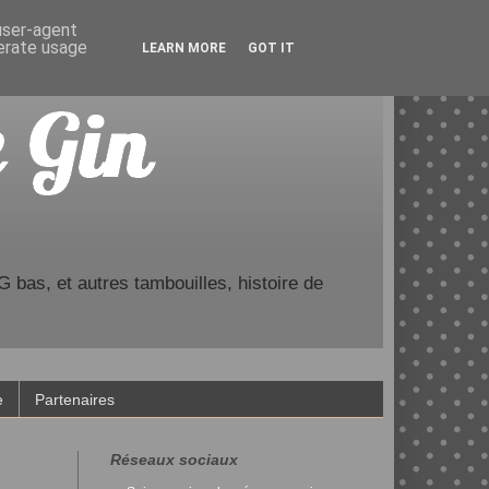
 user-agent
nerate usage
LEARN MORE
GOT IT
 bas, et autres tambouilles, histoire de
e
Partenaires
Réseaux sociaux