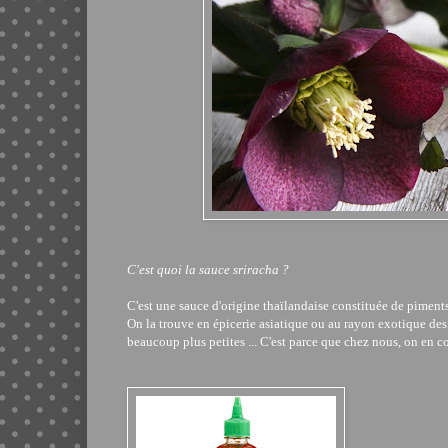
C'est quoi la sauce sriracha ?
C'est une sauce d'origine thaïlandaise constituée de piments,
On la trouve en épicerie asiatique ou au rayon exotique des 
beaucoup plus petites ... C'est parce que chez nous, on en