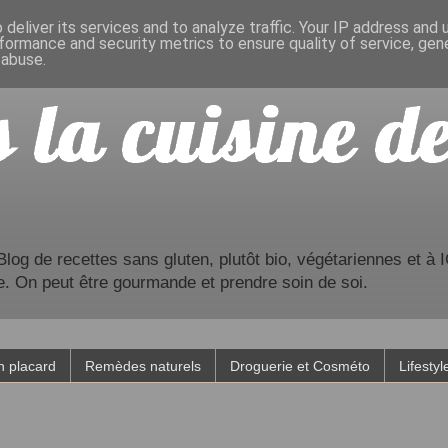
deliver its services and to analyze traffic. Your IP address and
formance and security metrics to ensure quality of service, ge
 abuse.
og de recettes sans gluten, plutôt bio, végétariennes et à IG
e. On peut être gourmande et prendre soin de soi.
 placard
Remèdes naturels
Droguerie et Cosméto
Lifestyl