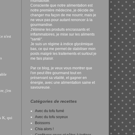
rhumatoïde.
Consciente que notre alimentation est
notre première médecine, je décide de
changer ma façon de me nourrir, mais je
ne veux pas pour autant renoncer à la
gourmandise.
J'élimine les produits encrassants et
inflammatoires, je mise sur les aliments
e n'est
"santé".
Je suis un régime à indice glycémique
bas, ce qui me permet de stabiliser mon
poids malgré les traitements et surtout je
ts
me fais plaisir.
Par ce blog, je veux vous montrer que
l'on peut être gourmand tout en
uable
préservant sa vitalité, et gagner en
énergie, avec une alimentation saine et
savoureuse.
e, j'en
Catégories de recettes
Avec du tofu fumé
Avec du tofu soyeux
s K, qui
Boissons
Chia alors !