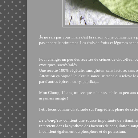
J
e ne sais pas vous, mais c'est la saison, où je commence à 
pas encore le printemps. Les étals de fruits et légumes sont 
Pour changer un peu des recettes de crèmes de chou-fleur ou 
exotiques, sucrés/salés.
Une recette 100% végétale, sans gluten, sans lactose, sans o
Attention ça pique ! Ici c'est la sauce
sriracha
qui relève le 
par d'autres épices : curry, paprika,...
Mon Choup, 12 ans, trouve que cela ressemble un peu aux ch
ai jamais mangé !
Petit focus comme d'habitude sur l'ingrédient phare de cette 
Le chou-fleur
contient une source importante de vitamines
intervient dans la synthèse des facteurs de coagulation san
Il contient également du phosphore et de potassium.