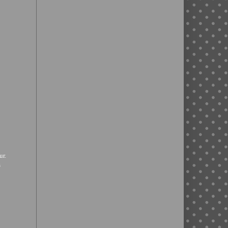
ur.
s