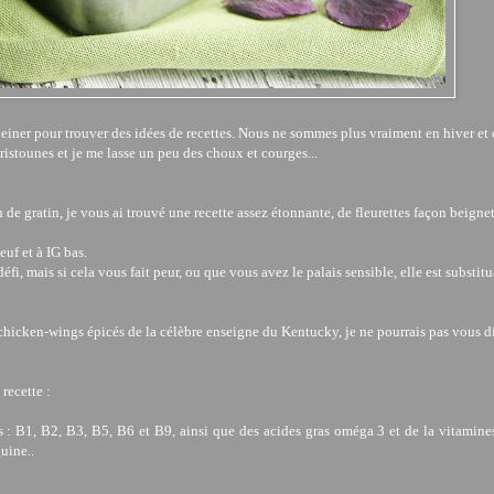
peiner pour trouver des idées de recettes. Nous ne sommes plus vraiment en hiver et c
tristounes et je me lasse un peu des choux et courges...
de gratin, je vous ai trouvé une recette assez étonnante, de fleurettes façon beigne
euf et à IG bas.
défi, mais si cela vous fait peur, ou que vous avez le palais sensible, elle est substit
icken-wings épicés de la célèbre enseigne du Kentucky, je ne pourrais pas vous dir
recette :
 : B1, B2, B3, B5, B6 et B9, ainsi que des acides gras oméga 3 et de la vitamine
guine.
.