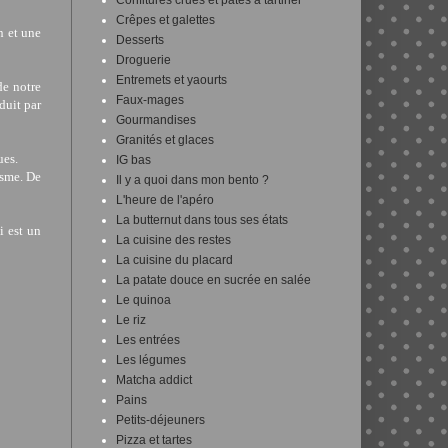
Confitures crues et pâtes à tartiner
Crêpes et galettes
n et une
Desserts
Droguerie
Entremets et yaourts
de notre
Faux-mages
duit par
Gourmandises
Granités et glaces
ues.
IG bas
isme. De
Il y a quoi dans mon bento ?
L'heure de l'apéro
La butternut dans tous ses états
i est un
La cuisine des restes
La cuisine du placard
La patate douce en sucrée en salée
Le quinoa
Le riz
Les entrées
Les légumes
Matcha addict
Pains
Petits-déjeuners
Pizza et tartes