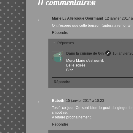
11 commentaires:
Marie L / Allergique Gourmand
12 janvier 2017 
Oh, j'espère que cette boisson t'aidera à remonter
Répondre
Réponses
Dans la cuisine de Gin
15 janvier 2
Merci Marie c'est gentil.
Belle soirée.
Bizz
Répondre
Babeth
15 janvier 2017 à 18:23
Testé ce jour. On sent bien le gout du gingembre
smoothie.
A refaire prochainement.
Répondre