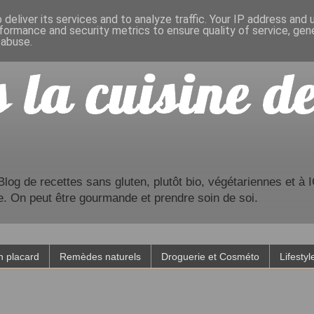
deliver its services and to analyze traffic. Your IP address and
formance and security metrics to ensure quality of service, ge
 abuse.
og de recettes sans gluten, plutôt bio, végétariennes et à IG
e. On peut être gourmande et prendre soin de soi.
 placard
Remèdes naturels
Droguerie et Cosméto
Lifestyl