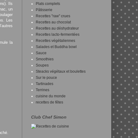
s). Ils
Plats complets
nac, un
Pâtisserie
soulager
Recettes "raw" crues
es. Les
Recettes au chocolat
’autres
Recettes au déshydrateur
Recettes lacto-fermentées
Recettes végétaliennes
imule la
Salades et Buddha bowl
Sauce
Smoothies
Soupes
Steacks végétaux et boulettes
Sur le pouce
Tartinades
Terrines
cuisine du monde
recettes de fêtes
Club Chef Simon
uché.