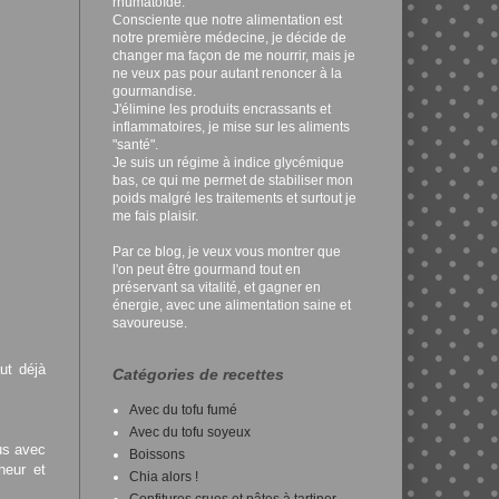
rhumatoïde.
Consciente que notre alimentation est
notre première médecine, je décide de
changer ma façon de me nourrir, mais je
ne veux pas pour autant renoncer à la
gourmandise.
J'élimine les produits encrassants et
inflammatoires, je mise sur les aliments
"santé".
Je suis un régime à indice glycémique
bas, ce qui me permet de stabiliser mon
poids malgré les traitements et surtout je
me fais plaisir.
Par ce blog, je veux vous montrer que
l'on peut être gourmand tout en
préservant sa vitalité, et gagner en
énergie, avec une alimentation saine et
savoureuse.
ut déjà
Catégories de recettes
Avec du tofu fumé
Avec du tofu soyeux
jus avec
Boissons
heur et
Chia alors !