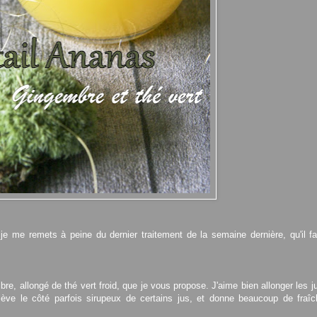
 me remets à peine du dernier traitement de la semaine dernière, qu'il fa
bre, allongé de thé vert froid, que je vous propose. J'aime bien allonger les 
lève le côté parfois sirupeux de certains jus, et donne beaucoup de fraîc