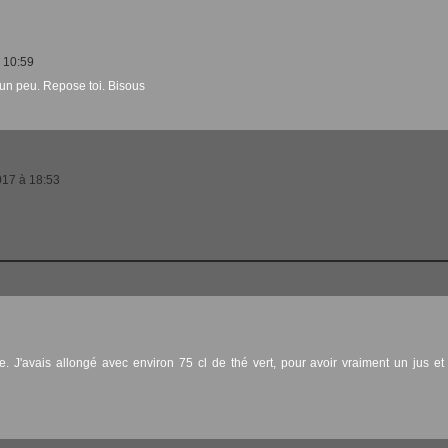
à 10:59
 un peu. Repose toi. Bisous
017 à 18:53
. J'avais allongé avec environ 75 cl de thé vert, pour avoir vraiment un jus e