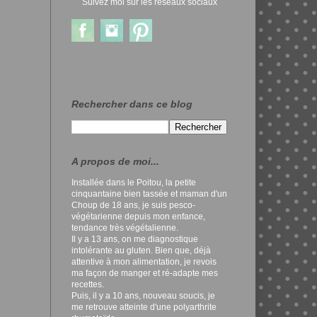
Suivez moi sur les réseaux sociaux
Rechercher dans ce blog
A propos de moi...
Installée dans le Poitou, la petite
cinquantaine bien tassée et maman d'un
Choup de 18 ans, je suis pesco-
végétarienne depuis mon enfance,
tendance très végétalienne.
Il y a 13 ans, on me diagnostique
intolérante au gluten. Bien que, déjà
attentive à mon alimentation, je revois
ma façon de manger et ré-adapte mes
recettes.
Puis, il y a 10 ans, nouveau soucis, je
me retrouve atteinte d'une polyarthrite