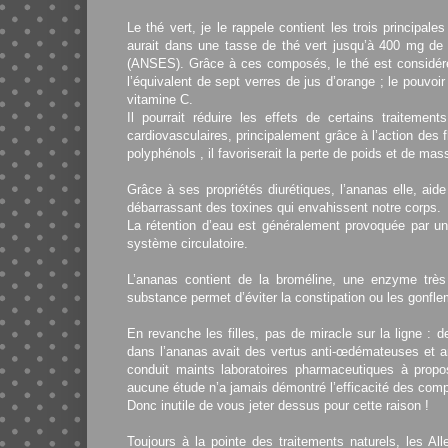
Le thé vert, je le rappele contient les trois principale
aurait dans une tasse de thé vert jusqu’à 400 mg de p
(ANSES). Grâce à ces composés, le thé est considéré 
l’équivalent de sept verres de jus d’orange ; le pouvoir 
vitamine C.
Il pourrait réduire les effets de certains traitemen
cardiovasculaires, principalement grâce à l’action des 
polyphénols , il favoriserait la perte de poids et de ma
Grâce à ses propriétés diurétiques, l’ananas elle, aide
débarrassant des toxines qui envahissent notre corps.
La rétention d’eau est généralement provoquée par u
système circulatoire.
L’ananas contient de la broméline, une enzyme très ut
substance permet d’éviter la constipation ou les gonfl
En revanche les filles, pas de miracle sur la ligne :
dans l’ananas avait des vertus anti-œdémateuses et anti
conduit maints laboratoires pharmaceutiques à prop
aucune étude n’a jamais démontré l’efficacité des comp
Donc inutile de vous jeter dessus pour cette raison !
Toujours à la pointe des traitements naturels, les 