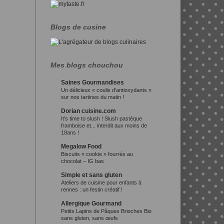
Blogs de cusine
Mes blogs chouchou
Saines Gourmandises
Un délicieux « coulis d’antioxydants »
sur nos tartines du matin !
Dorian cuisine.com
It's time to slush ! Slush pastèque
framboise et... interdit aux moins de
18ans !
Megalow Food
Biscuits « cookie » fourrés au
chocolat – IG bas
Simple et sans gluten
Ateliers de cuisine pour enfants à
rennes : un festin créatif !
Allergique Gourmand
Petits Lapins de Pâques Brioches Bio
sans gluten, sans œufs