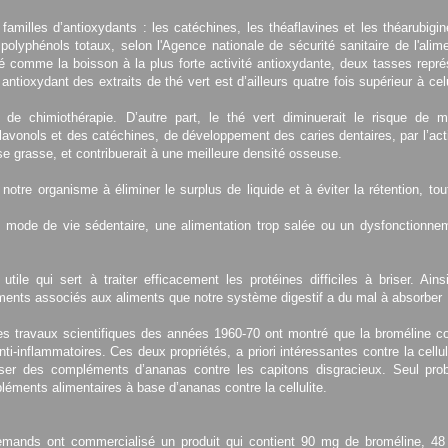
s familles d’antioxydants : les catéchines, les théaflavines et les théarubigin
olyphénols totaux, selon l'Agence nationale de sécurité sanitaire de l'alime
comme la boisson à la plus forte activité antioxydante, deux tasses repré
antioxydant des extraits de thé vert est d’ailleurs quatre fois supérieur à cel
ts de chimiothérapie. D’autre part, le thé vert diminuerait le risque de m
flavonols et des catéchines, de développement des caries dentaires, par l’ac
sse grasse, et contribuerait à une meilleure densité osseuse.
 notre organisme à éliminer le surplus de liquide et à éviter la rétention, to
n mode de vie sédentaire, une alimentation trop salée ou un dysfonctionne
ile qui sert à traiter efficacement les protéines difficiles à briser. Ainsi
ements associés aux aliments que notre système digestif a du mal à absorber
 des travaux scientifiques des années 1960-70 ont montré que la broméline c
-inflammatoires. Ces deux propriétés, a priori intéressantes contre la cellul
oser des compléments d’ananas contre les capitons disgracieux. Seul pro
léments alimentaires à base d’ananas contre la cellulite.
Allemands ont commercialisé un produit qui contient 90 mg de broméline, 4