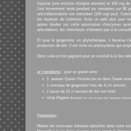
trypsine (une enzyme d'origine animale) et 100 mg de 
l’ont récemment testé pendant six semaines sur 90 pe
anti-inflammatoire non stéroïdien (100 mg/ jour). Concl
les douleurs de l’arthrose. Avec un petit plus pour 
autres études sur cette association d’enzymes ayan
articulations, les chercheurs n’hésitent pas à la consei
Et pour le gingembre, en phytothérapie, il favorise l’é
production de bile. Il est riche en antioxydants qui emp
Donc voilà un trio gagnant pour un cocktail à la fois dé
🌿
Ingrédients
:
pour un grand verre
1 ananas Queen Victoria (ou un demi Sweet ana
1 morceau de gingembre frais de 4 cm environ
1 tasse de 15 cl environ de thé vert froid
sirop d'agave
(facultatif, je n'en ai pas mis, l'ananas Victori
Préparation
:
Mettez les morceaux d'ananas épluchés dans votre extra