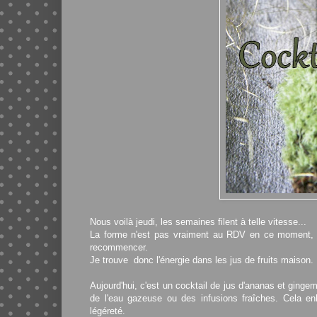
Nous voilà jeudi, les semaines filent à telle vitesse...
La forme n'est pas vraiment au RDV en ce moment, je
recommencer.
Je trouve donc l'énergie dans les jus de fruits maison.
Aujourd'hui, c'est un cocktail de jus d'ananas et gingem
de l'eau gazeuse ou des infusions fraîches. Cela en
légéreté.