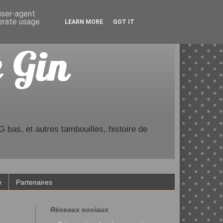
 user-agent
nerate usage
LEARN MORE
GOT IT
 bas, et autres tambouilles, histoire de
e
Partenaires
Réseaux sociaux