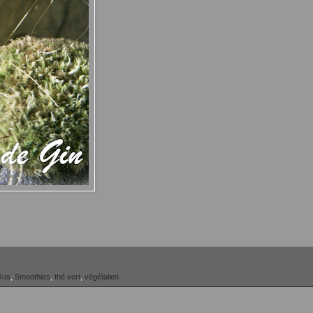
Jus
,
Smoothies
,
thé vert
,
végétalien