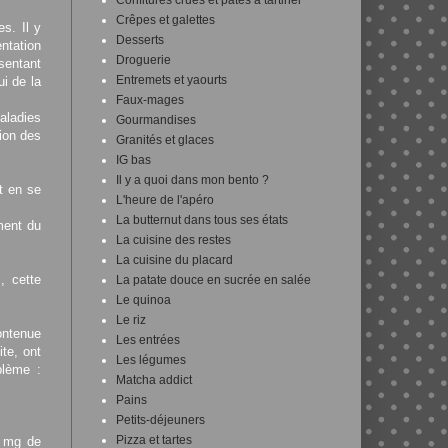
Confitures crues et pâtes à tartiner
Crêpes et galettes
es. Il y
Desserts
ntation
Droguerie
sentant
Entremets et yaourts
ui de la
Faux-mages
aladies
Gourmandises
tion des
Granités et glaces
IG bas
Il y a quoi dans mon bento ?
ut en se
L'heure de l'apéro
La butternut dans tous ses états
ment du
La cuisine des restes
La cuisine du placard
, cette
La patate douce en sucrée en salée
Le quinoa
Le riz
ontenue
Les entrées
ite, ont
Les légumes
blème :
Matcha addict
Pains
Petits-déjeuners
Pizza et tartes
8 mg de