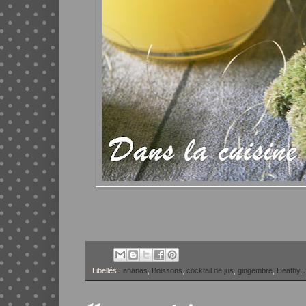
Libellés :
ananas
,
Boissons
,
cocktail de jus
,
gingembre
,
Heathy
,