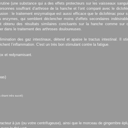
rutine (une substance qui a des effets protecteurs sur les vaisseaux sanguin
rsonnes souffrant d’arthrose de la hanche et l’ont comparé avec le diclofé
usion : le traitement enzymatique est aussi efficace que le diclofénac pour 
les enzymes, qui semblent déclencher moins d’effets secondaires indésirabl
t obtenu des résultats similaires concluants sur la hanche comme sur d
ller dans le traitement des arthroses douloureuses.
limination des gaz intestinaux, détend et apaise le tractus intestinal. Il st
êchent l’inflammation. C'est un très bon stimulant contre la fatigue.
tox et redynamisant.
nas)
a étant très sucré)
cteur à jus (ou votre centrifugeuse), ainsi que le morceau de gingembre épl