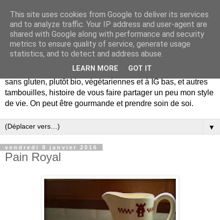
This site uses cookies from Google to deliver its services
and to analyze traffic. Your IP address and user-agent are
shared with Google along with performance and security
metrics to ensure quality of service, generate usage
statistics, and to detect and address abuse.
LEARN MORE
GOT IT
De la gourmandise mais pas seulement... Blog de recettes
sans gluten, plutôt bio, végétariennes et à IG bas, et autres
tambouilles, histoire de vous faire partager un peu mon style
de vie. On peut être gourmande et prendre soin de soi.
▼
vendredi 8 janvier 2016
Pain Royal