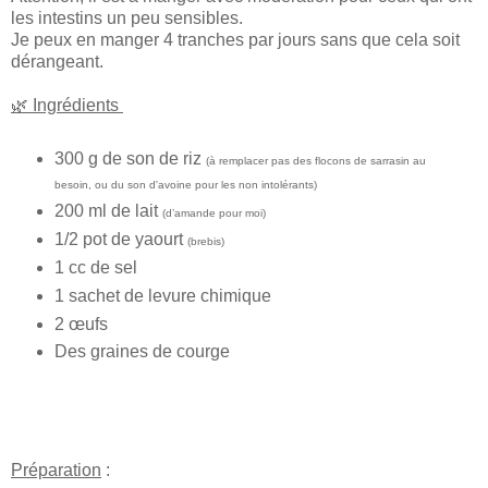
les intestins un peu sensibles.
Je peux en manger 4 tranches par jours sans que cela soit
dérangeant.
🌿
Ingrédients
300 g de son de riz
(à remplacer pas des flocons de sarrasin au
besoin, ou du son d'avoine pour les non intolérants)
200 ml de lait
(d’amande pour moi)
1/2 pot de yaourt
(brebis)
1 cc de sel
1 sachet de levure chimique
2 œufs
Des graines de courge
Préparation
: